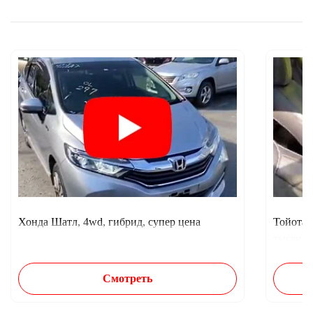
Хонда Шатл, 4wd, гибрид, супер цена
Тойота 
тысяч п
Смотреть