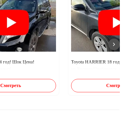
14 год! Шок Цена!
Toyota HARRIER 18 год, обз
заказ!
из Японии!!!хабаровск, гранд
Смотреть
Смотреть