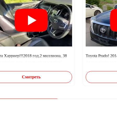
а Харриер!!!2018 год,2 миллиона, 38
Toyota Prado! 20
ч пробег, люк, панорамная крыша!!
Автомобили под 
Смотреть