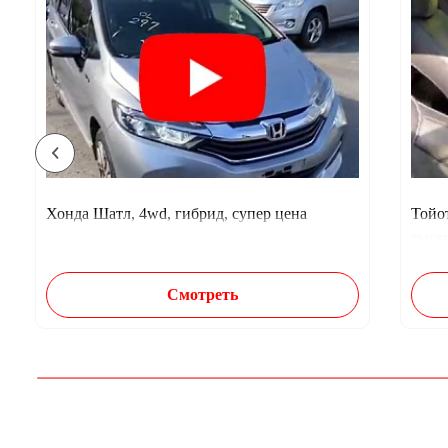
Хонда Шатл, 4wd, гибрид, супер цена
Тойот
тыся
Смотреть