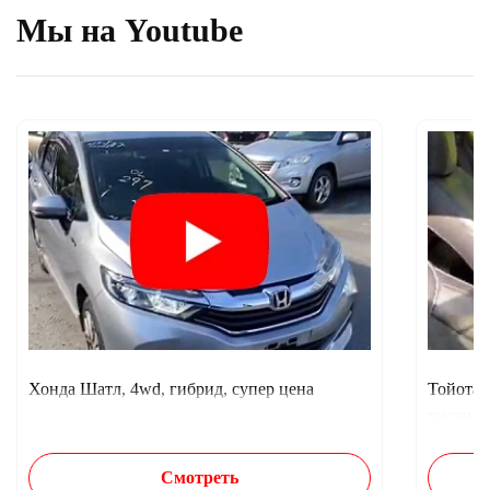
Мы на Youtube
Хонда Шатл, 4wd, гибрид, супер цена
Тойота 
тысяч п
Смотреть