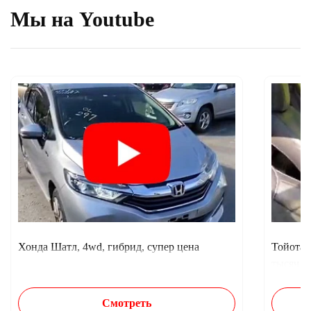
Мы на Youtube
Хонда Шатл, 4wd, гибрид, супер цена
Тойота 
тысяч п
Смотреть