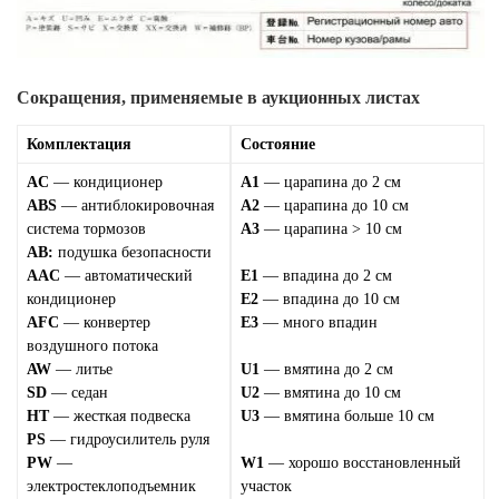
Сокращения, применяемые в аукционных листах
Комплектация
Состояние
AC
— кондиционер
A1
— царапина до 2 см
ABS
— антиблокировочная
A2
— царапина до 10 см
система тормозов
A3
— царапина > 10 см
AB:
подушка безопасности
AAC
— автоматический
E1
— впадина до 2 см
кондиционер
E2
— впадина до 10 см
AFC
— конвертер
E3
— много впадин
воздушного потока
AW
— литье
U1
— вмятина до 2 см
SD
— седан
U2
— вмятина до 10 см
HT
— жесткая подвеска
U3
— вмятина больше 10 см
PS
— гидроусилитель руля
PW
—
W1
— хорошо восстановленный
электростеклоподъемник
участок