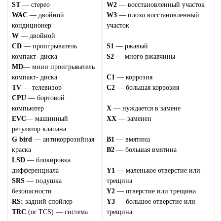
ST
— стерео
W2
— восстановленный участок
WAC
— двойной
W3
— плохо восстановленный
кондиционер
участок
W
— двойной
CD
— проигрыватель
S1
— ржавый
компакт- диска
S2
— много ржавчины
MD
— мини проигрыватель
компакт- диска
C1
— коррозия
TV
— телевизор
C2
— большая коррозия
CPU
— бортовой
компьютер
X
— нуждается в замене
EVC
— машинный
XX
— заменен
регулятор клапана
G bird
— антикоррозийная
B1
— вмятина
краска
B2
— большая вмятина
LSD
— блокировка
дифференциала
Y1
— маленькое отверстие или
SRS
— подушка
трещина
безопасности
Y2
— отверстие или трещина
RS:
задний спойлер
Y3
— большое отверстие или
TRC
(or TCS) — система
трещина