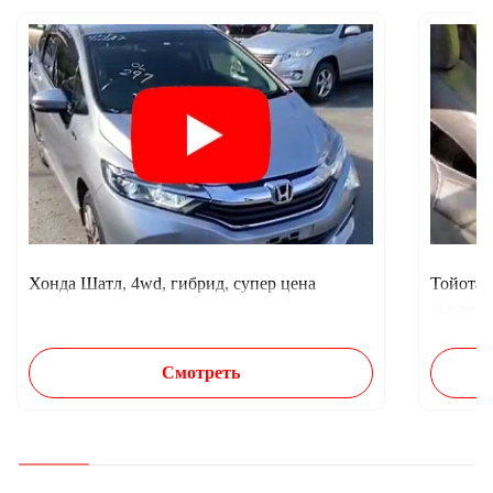
Хонда Шатл, 4wd, гибрид, супер цена
Тойота 
тысяч п
Смотреть