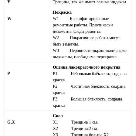
Y
Трещина, так же имеет разные индексы
Покраска
W
W1 Квалифицированные
ремонтные работы. Практически
незаметны следы ремонта.
W2 Покрасочные работы могут
быть заметны.
W3 Неровности окрашивания ярко
выражены, необходима перекраска.
Оценка лакокрасочного покрытия
P
Р1 Небольшая блёклость, содрана
краска.
Р2 Частичная блёклость, содрана
краска.
Р3 Большая блёклость, содрана
краска.
Скол
G,X
Х1 Трещина 1 см.
Х2 Трещина 2 см.
Х3 Трещина больше Х2.