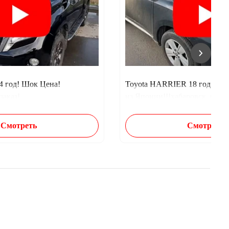
14 год! Шок Цена!
Toyota HARRIER 18 год, обз
заказ!
из Японии!!!хабаровск, гранд
Смотреть
Смотреть