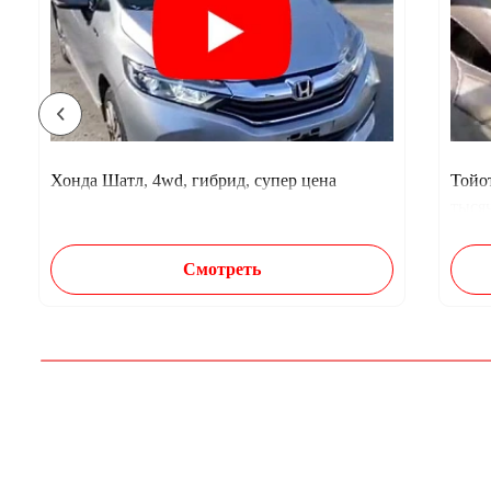
Хонда Шатл, 4wd, гибрид, супер цена
Тойот
тыся
Смотреть