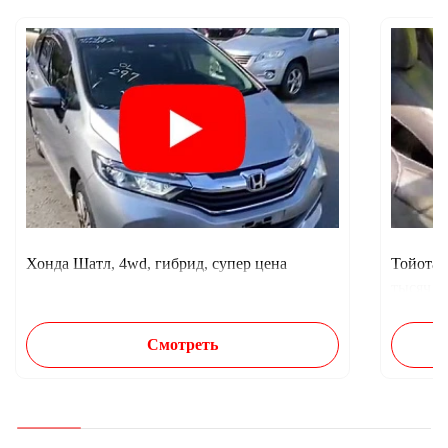
Хонда Шатл, 4wd, гибрид, супер цена
Тойота 
тысяч п
Смотреть