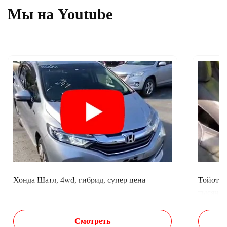
Мы на Youtube
Хонда Шатл, 4wd, гибрид, супер цена
Тойота 
тысяч п
Смотреть