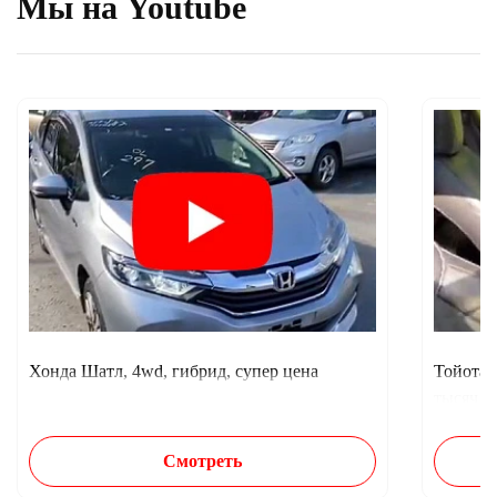
Мы на Youtube
Хонда Шатл, 4wd, гибрид, супер цена
Тойота 
тысяч п
Смотреть